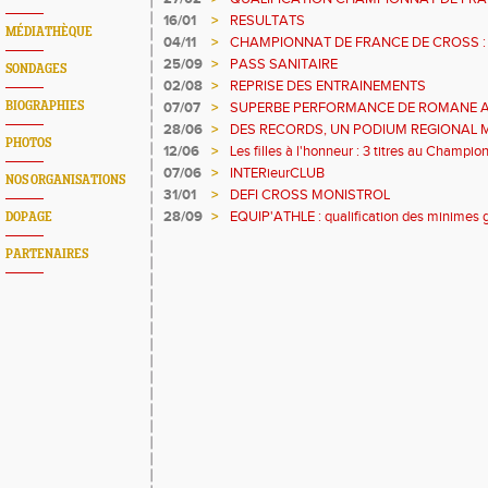
16/01
>
RESULTATS
MÉDIATHÈQUE
04/11
>
CHAMPIONNAT DE FRANCE DE CROSS :
25/09
>
PASS SANITAIRE
SONDAGES
02/08
>
REPRISE DES ENTRAINEMENTS
BIOGRAPHIES
07/07
>
SUPERBE PERFORMANCE DE ROMANE 
28/06
>
DES RECORDS, UN PODIUM REGIONAL M
PHOTOS
QUALIFICATION AU CHAMPIONNAT DE F
12/06
>
Les filles à l'honneur : 3 titres au Championn
pré-région
07/06
>
INTERieurCLUB
NOS ORGANISATIONS
31/01
>
DEFI CROSS MONISTROL
28/09
>
EQUIP'ATHLE : qualification des minimes g
DOPAGE
régionale. PRE-REGIONAUX DE 1500 m : 
Gerey
PARTENAIRES