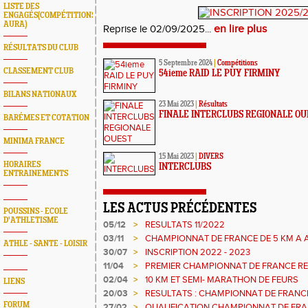
LISTE DES
ENGAGÉS(COMPÉTITIONS
AURA)
en lire plus
Reprise le 02/09/2025...
RÉSULTATS DU CLUB
5 Septembre 2024
|
Compétitions
CLASSEMENT CLUB
54ieme RAID LE PUY FIRMINY
BILANS NATIONAUX
23 Mai 2023
|
Résultats
FINALE INTERCLUBS REGIONALE OU
BARÉMES ET COTATION
MINIMA FRANCE
15 Mai 2023
|
DIVERS
HORAIRES
INTERCLUBS
ENTRAINEMENTS
LES ACTUS PRÉCÉDENTES
POUSSINS - ECOLE
D'ATHLETISME
05/12
>
RESULTATS 11/2022
03/11
>
CHAMPIONNAT DE FRANCE DE 5 KM A A
ATHLE - SANTE - LOISIR
30/07
>
INSCRIPTION 2022 - 2023
11/04
>
PREMIER CHAMPIONNAT DE FRANCE RE
02/04
>
10 KM ET SEMI- MARATHON DE FEURS
LIENS
20/03
>
RESULTATS : CHAMPIONNAT DE FRANC
FORUM
27/02
>
QUALIFICATION CHAMPIONNAT DE FR